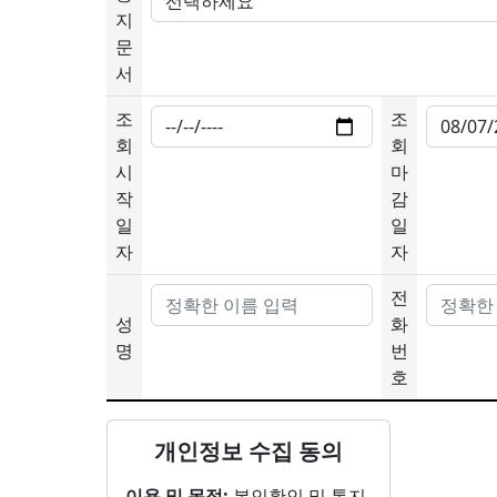
지
문
서
조
조
회
회
시
마
작
감
일
일
자
자
전
성
화
명
번
호
개인정보 수집 동의
이용 및 목적:
본인확인 및 통지